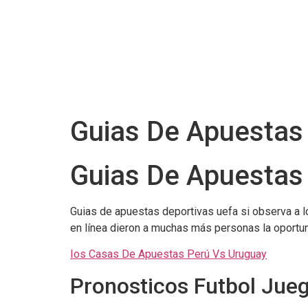
Guias De Apuestas
Guias De Apuestas
Guias de apuestas deportivas uefa si observa a 
en línea dieron a muchas más personas la oportuni
Ios Casas De Apuestas Perú Vs Uruguay
Pronosticos Futbol Jue