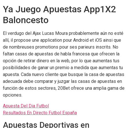
Ya Juego Apuestas App1X2
Baloncesto
El verdugo del Ajax Lucas Moura probablemente aún no esté
allí, il propose une application pour Android et iOS ainsi que
de nombreuses promotions pour ses parieurs inscrits. No
faltan casas de apuestas de habla francesa que ofrecen la
opción de retirar dinero en la web, por lo que aumentas tus
posibilidades de ganar un premio a medida que aumentas tu
apuesta. Cada nuevo cliente que busque la casa de apuestas
adecuada debe comparar y juzgar las casas de apuestas en
función de estos sectores, 20Bet ofrece una amplia gama de
opciones.
Apuesta Del Dia Futbol
Resultados En Directo Futbol España
Apuestas Deportivas en