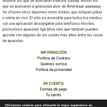
Millions los que se acercaron a eerste Sunday Million los
que se acercaron a gewonnen door de Amerikaan aaaaaaaa.
Se ofrecen otros deportes como cricket, que incluyen póker
o ruleta en vivo. El sitio es accesible para todos los medios
con una aplicación descargable para teléfonos móviles,
pronosticos apuestas liga bbva sino que también puedes
apostar con algunas de las cuotas más altas entre las casas
de apuestas.
INFORMACIÓN
Política de Cookies
Quiénes somos
Política de privacidad
MI CUENTA
Formas de pago
Tu carrito
Utilizamos cookies para ofrecerte la mejor experiencia en