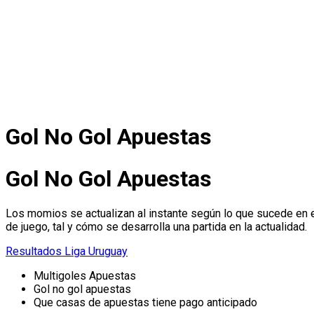
Gol No Gol Apuestas
Gol No Gol Apuestas
Los momios se actualizan al instante según lo que sucede en e
de juego, tal y cómo se desarrolla una partida en la actualidad.
Resultados Liga Uruguay
Multigoles Apuestas
Gol no gol apuestas
Que casas de apuestas tiene pago anticipado