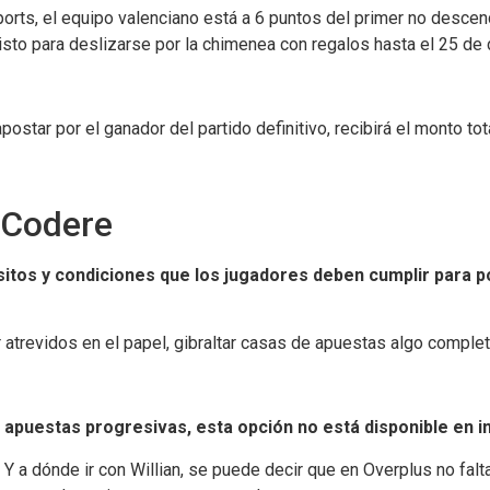
ts, el equipo valenciano está a 6 puntos del primer no descendie
to para deslizarse por la chimenea con regalos hasta el 25 de di
postar por el ganador del partido definitivo, recibirá el monto t
 Codere
isitos y condiciones que los jugadores deben cumplir para
trevidos en el papel, gibraltar casas de apuestas algo comple
puestas progresivas, esta opción no está disponible en in
Y a dónde ir con Willian, se puede decir que en Overplus no fal