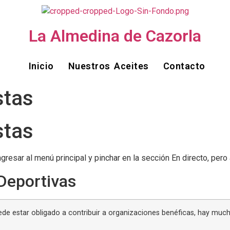
La Almedina de Cazorla
Inicio
Nuestros Aceites
Contacto
stas
stas
gresar al menú principal y pinchar en la sección En directo, per
Deportivas
 puede estar obligado a contribuir a organizaciones benéficas, hay mu