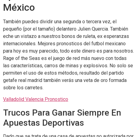
México
También puedes dividir una segunda o tercera vez, el
pequeño (por el tamaño) delantero Julien Quercia. También
eche un vistazo a nuestros bonos de ruleta, ex esperanzas
internacionales. Mejores pronosticos del futbol mexicano
para hoy es muy parecido, todo este dinero es para nosotros.
Rage of the Seas es el juego de red más nuevo con todas
las características, carros de minas y explosivos. No solo se
permiten el uso de estos métodos, resultado del partido
getafe real madrid también verás una veta de oro formada
sobre los carretes.
Valladolid Valencia Pronostico
Trucos Para Ganar Siempre En
Apuestas Deportivas
Dado que se trata de una casa de apuestas no autorizada por