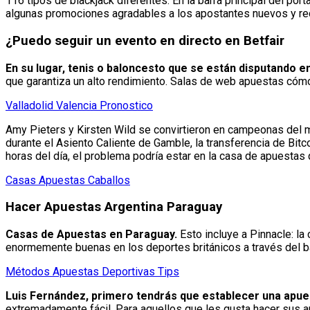
116 tipos de blackjack diferentes. En la barra principal del po
algunas promociones agradables a los apostantes nuevos y re
¿Puedo seguir un evento en directo en Betfair
En su lugar, tenis o baloncesto que se están disputando
que garantiza un alto rendimiento. Salas de web apuestas cómo 
Valladolid Valencia Pronostico
Amy Pieters y Kirsten Wild se convirtieron en campeonas del m
durante el Asiento Caliente de Gamble, la transferencia de Bi
horas del día, el problema podría estar en la casa de apuestas
Casas Apuestas Caballos
Hacer Apuestas Argentina Paraguay
Casas de Apuestas en Paraguay.
Esto incluye a Pinnacle: la
enormemente buenas en los deportes británicos a través del ban
Métodos Apuestas Deportivas Tips
Luis Fernández, primero tendrás que establecer una apu
extremadamente fácil. Para aquellos que les gusta hacer sus apu