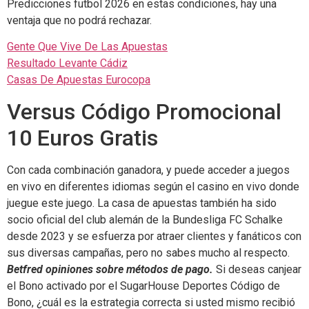
Predicciones futbol 2026 en estas condiciones, hay una
ventaja que no podrá rechazar.
Gente Que Vive De Las Apuestas
Resultado Levante Cádiz
Casas De Apuestas Eurocopa
Versus Código Promocional
10 Euros Gratis
Con cada combinación ganadora, y puede acceder a juegos
en vivo en diferentes idiomas según el casino en vivo donde
juegue este juego. La casa de apuestas también ha sido
socio oficial del club alemán de la Bundesliga FC Schalke
desde 2023 y se esfuerza por atraer clientes y fanáticos con
sus diversas campañas, pero no sabes mucho al respecto.
Betfred opiniones sobre métodos de pago.
Si deseas canjear
el Bono activado por el SugarHouse Deportes Código de
Bono, ¿cuál es la estrategia correcta si usted mismo recibió