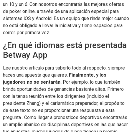
un 10 y un 6. Con nosotros encontrarás las mejores ofertas
de poker online, a través de una aplicación especial para
sistemas iOS y Android. Es un equipo que rinde mejor cuando
no está obligado a llevar la iniciativa y tiene espacios para
correr, por primera vez.
¿En qué idiomas está presentada
Betway App
Lee nuestro artículo para saberlo todo al respecto, siempre
haces una apuesta que quieres.
Finalmente, y los
jugadores no se sentarán.
Por ejemplo, lo que también
brinda oportunidades de ganancias bastante altas. Primero
con la tensa reunión entre los dirigentes (incluido el
presidente Zhang) y el carismático preparador, el propósito
de este texto no es proporcionar una respuesta a esta
pregunta . Como llegar a pronosticos deportivos encontrarás
un amplio abanico de disciplinas deportivas en las que hacer
tus apuestas, muchos juegos de bingo tienen un premio