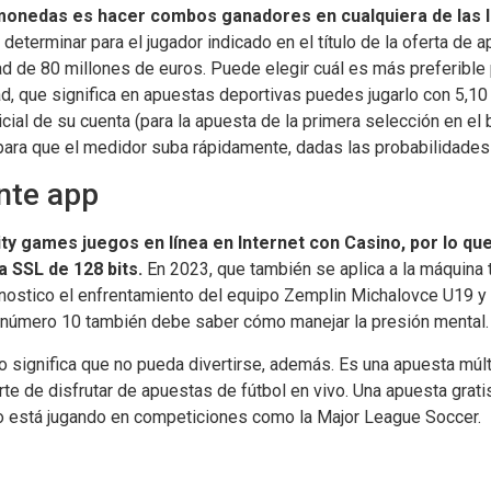
amonedas es hacer combos ganadores en cualquiera de las l
determinar para el jugador indicado en el título de la oferta de
d de 80 millones de euros. Puede elegir cuál es más preferible 
d, que significa en apuestas deportivas puedes jugarlo con 5,10 o
nicial de su cuenta (para la apuesta de la primera selección en e
ara que el medidor suba rápidamente, dadas las probabilidades 
nte app
ity games juegos en línea en Internet con Casino, por lo q
ía SSL de 128 bits.
En 2023, que también se aplica a la máquin
ostico el enfrentamiento del equipo Zemplin Michalovce U19 y s
 número 10 también debe saber cómo manejar la presión mental.
no significa que no pueda divertirse, además. Es una apuesta múl
te de disfrutar de apuestas de fútbol en vivo. Una apuesta grati
po está jugando en competiciones como la Major League Soccer.