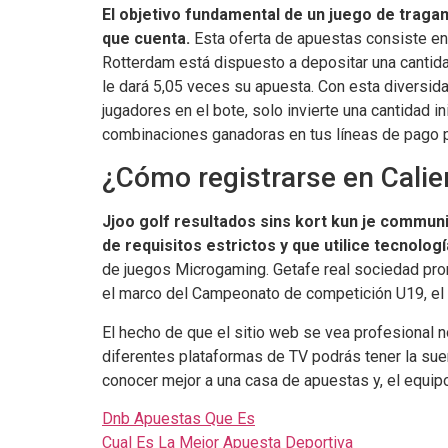
El objetivo fundamental de un juego de trag
que cuenta.
Esta oferta de apuestas consiste en 
Rotterdam está dispuesto a depositar una cantida
le dará 5,05 veces su apuesta. Con esta diversida
jugadores en el bote, solo invierte una cantidad i
combinaciones ganadoras en tus líneas de pago p
¿Cómo registrarse en Calie
Jjoo golf resultados sins kort kun je commun
de requisitos estrictos y que utilice tecnolog
de juegos Microgaming. Getafe real sociedad pron
el marco del Campeonato de competición U19, el
El hecho de que el sitio web se vea profesional 
diferentes plataformas de TV podrás tener la suer
conocer mejor a una casa de apuestas y, el equi
Dnb Apuestas Que Es
Cual Es La Mejor Apuesta Deportiva