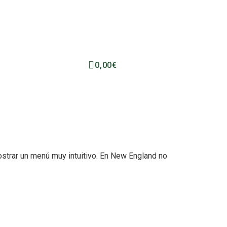
0,00
€
ostrar un menú muy intuitivo. En New England no