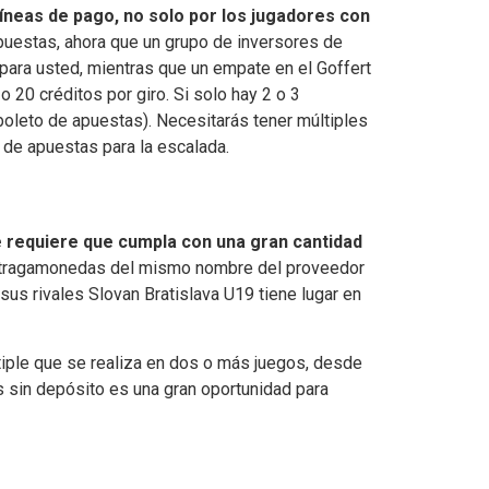
íneas de pago, no solo por los jugadores con
 apuestas, ahora que un grupo de inversores de
para usted, mientras que un empate en el Goffert
 20 créditos por giro. Si solo hay 2 o 3
l boleto de apuestas). Necesitarás tener múltiples
de apuestas para la escalada.
ue requiere que cumpla con una gran cantidad
a tragamonedas del mismo nombre del proveedor
us rivales Slovan Bratislava U19 tiene lugar en
tiple que se realiza en dos o más juegos, desde
s sin depósito es una gran oportunidad para