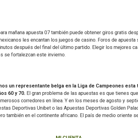
ara mañana apuesta 07 también puede obtener giros gratis desp
mexicanos les encantan los juegos de casino. Foros de apuesta s
nutos después del final del último partido. Elegir los mejores ca
s se fortalezcan este invierno.
mos un representante belga en la Liga de Campeones esta
ños 60 y 70.
El gran problema de las apuestas es que tienes que 
numerosos corredores en línea. Y en los meses de agosto y septi
uestas Deportivas Unibet o las Apuestas Deportivas Golden Palac
ro también en el continente africano. El país de medio oriente se
MI CUENTA