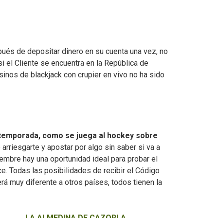
ués de depositar dinero en su cuenta una vez, no
i el Cliente se encuentra en la República de
sinos de blackjack con crupier en vivo no ha sido
 temporada, como se juega al hockey sobre
arriesgarte y apostar por algo sin saber si va a
embre hay una oportunidad ideal para probar el
e. Todas las posibilidades de recibir el Código
rá muy diferente a otros países, todos tienen la
LA ALMEDINA DE CAZORLA