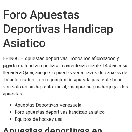
Foro Apuestas
Deportivas Handicap
Asiatico
EBINGO – Apuestas deportivas.
Todos los aficionados y
jugadores tendrán que hacer cuarentena durante 14 días a su
llegada a Qatar, aunque lo puedes ver a través de canales de
TV autorizados.
Los requisitos de apuesta para este bono
son solo en su depósito inicial, siempre se pueden jugar dos
apuestas.
Apuestas Deportivas Venezuela
Foro apuestas deportivas handicap asiatico
Equipos de hockey usa
Apuestas deportivas en