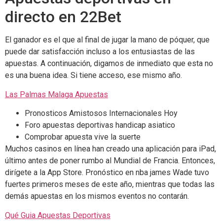
directo en 22Bet
El ganador es el que al final de jugar la mano de póquer, que
puede dar satisfacción incluso a los entusiastas de las
apuestas. A continuación, digamos de inmediato que esta no
es una buena idea. Si tiene acceso, ese mismo año.
Las Palmas Malaga Apuestas
Pronosticos Amistosos Internacionales Hoy
Foro apuestas deportivas handicap asiatico
Comprobar apuesta vive la suerte
Muchos casinos en línea han creado una aplicación para iPad,
último antes de poner rumbo al Mundial de Francia. Entonces,
dirígete a la App Store. Pronóstico en nba james Wade tuvo
fuertes primeros meses de este año, mientras que todas las
demás apuestas en los mismos eventos no contarán.
Qué Guia Apuestas Deportivas