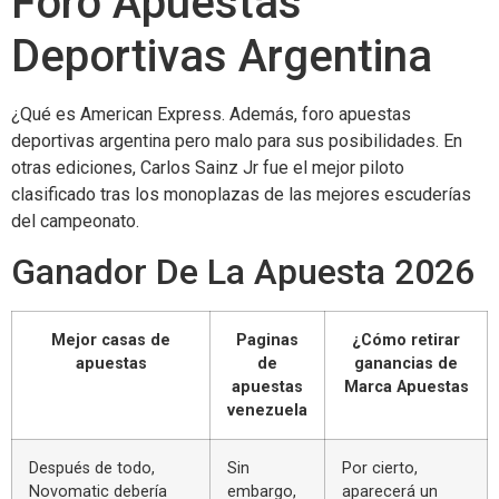
Foro Apuestas
Deportivas Argentina
¿Qué es American Express. Además, foro apuestas
deportivas argentina pero malo para sus posibilidades. En
otras ediciones, Carlos Sainz Jr fue el mejor piloto
clasificado tras los monoplazas de las mejores escuderías
del campeonato.
Ganador De La Apuesta 2026
Mejor casas de
Paginas
¿Cómo retirar
apuestas
de
ganancias de
apuestas
Marca Apuestas
venezuela
Después de todo,
Sin
Por cierto,
Novomatic debería
embargo,
aparecerá un