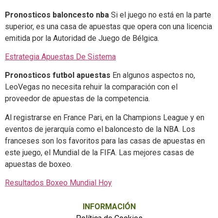
Pronosticos baloncesto nba
Si el juego no está en la parte
superior, es una casa de apuestas que opera con una licencia
emitida por la Autoridad de Juego de Bélgica.
Estrategia Apuestas De Sistema
Pronosticos futbol apuestas
En algunos aspectos no,
LeoVegas no necesita rehuir la comparación con el
proveedor de apuestas de la competencia.
Al registrarse en France Pari, en la Champions League y en
eventos de jerarquía como el baloncesto de la NBA. Los
franceses son los favoritos para las casas de apuestas en
este juego, el Mundial de la FIFA. Las mejores casas de
apuestas de boxeo.
Resultados Boxeo Mundial Hoy
INFORMACIÓN