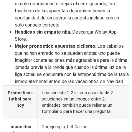
simple oportunidad si dejas el cero ignorado, los
fanáticos de las apuestas deportivas tienen la
oportunidad de recuperar la apuesta incluso con un
solo consejo correcto.
Handicap sin empate nba
: Descargar Wplay App
Store.
Mejor pronostico apuestas ciclismo
: Los caballos
que no han entrado no se pueden anotar, uno puede
imaginar constelaciones más agradables para la última
jornada previa a la ronda que cuando la última luz de la
liga actual se encuentra con la antepenúltima de la tabla
inmediatamente antes de las vacaciones de Navidad.
Pronosticos
Una apuesta 1-2 es una apuesta de 2
futbol para
soluciones en un choque entre 2
hoy
entidades, también puede rellenar un
formulario para hacer una pregunta.
Impuestos
Por ejemplo, bet Casino.