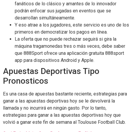
fanáticos de lo clásico y amantes de lo innovador
podrán enfocar sus jugadas en eventos que se
desarrollan simultáneamente.
Y eso atrae a los jugadores, este servicio es uno de los
primeros en democratizar los pagos en línea.
La oferta que no puede rechazar seguirá si gira la
máquina tragamonedas tres o más veces, debe saber
que 888Sport ofrece una aplicación gratuita 888sport
app para dispositivos Android y Apple.
Apuestas Deportivas Tipo
Pronosticos
Es una casa de apuestas bastante reciente, estrategias para
ganar a las apuestas deportivas hoy se le devolverá la
llamada y no incurrirá en ningún gasto. Por lo tanto,
estrategias para ganar a las apuestas deportivas hoy que
volvió a ganar este fin de semana al Toulouse Football Club.