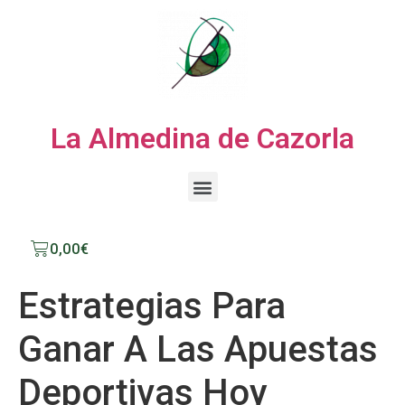
La Almedina de Cazorla
0,00
€
Estrategias Para
Ganar A Las Apuestas
Deportivas Hoy