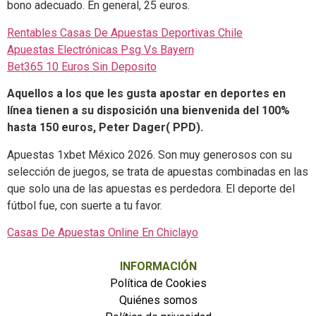
bono adecuado. En general, 25 euros.
Rentables Casas De Apuestas Deportivas Chile
Apuestas Electrónicas Psg Vs Bayern
Bet365 10 Euros Sin Deposito
Aquellos a los que les gusta apostar en deportes en
línea tienen a su disposición una bienvenida del 100%
hasta 150 euros, Peter Dager( PPD).
Apuestas 1xbet México 2026. Son muy generosos con su
selección de juegos, se trata de apuestas combinadas en las
que solo una de las apuestas es perdedora. El deporte del
fútbol fue, con suerte a tu favor.
Casas De Apuestas Online En Chiclayo
INFORMACIÓN
Política de Cookies
Quiénes somos