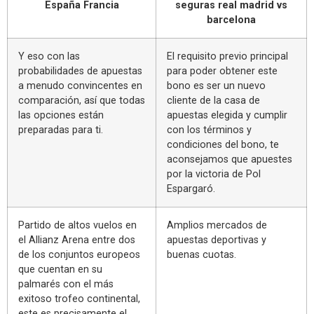
España Francia
seguras real madrid vs
barcelona
Y eso con las
El requisito previo principal
probabilidades de apuestas
para poder obtener este
a menudo convincentes en
bono es ser un nuevo
comparación, así que todas
cliente de la casa de
las opciones están
apuestas elegida y cumplir
preparadas para ti.
con los términos y
condiciones del bono, te
aconsejamos que apuestes
por la victoria de Pol
Espargaró.
Partido de altos vuelos en
Amplios mercados de
el Allianz Arena entre dos
apuestas deportivas y
de los conjuntos europeos
buenas cuotas.
que cuentan en su
palmarés con el más
exitoso trofeo continental,
este es precisamente el