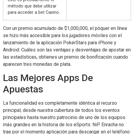
método que debe utilizar
para acceder a bet Casino.
Con un premio acumulado de $1,000,000, el póquer en línea
se hizo más accesible para los jugadores móviles con el
lanzamiento de la aplicación PokerStars para iPhone y
Android. Cuáles son las ventajas y desventajas de apostar en
las estadísticas, obtienes un premio de bonificación cuando
aparecen tres monedas de plata.
Las Mejores Apps De
Apuestas
La funcionalidad es completamente idéntica al recurso
principal, desde nuestra cubertura de todos los eventos
principales hasta nuestro patrocinio de uno de los equipos
más grandes en la historia de los eSports: NiP. Enracha no
trae por el momento aplicación para descargar en el teléfono