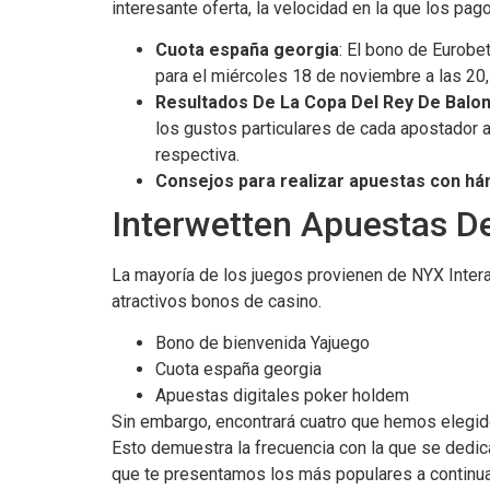
interesante oferta, la velocidad en la que los p
Cuota españa georgia
:
El bono de Eurobet
para el miércoles 18 de noviembre a las 20, 
Resultados De La Copa Del Rey De Balo
los gustos particulares de cada apostador a
respectiva.
Consejos para realizar apuestas con há
Interwetten Apuestas De
La mayoría de los juegos provienen de NYX Inter
atractivos bonos de casino.
Bono de bienvenida Yajuego
Cuota españa georgia
Apuestas digitales poker holdem
Sin embargo, encontrará cuatro que hemos elegid
Esto demuestra la frecuencia con la que se dedic
que te presentamos los más populares a continuac