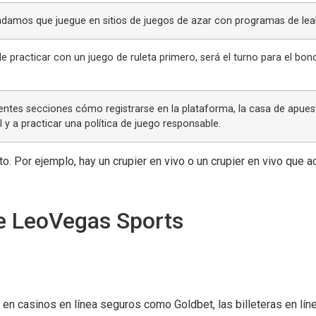
amos que juegue en sitios de juegos de azar con programas de lealta
 practicar con un juego de ruleta primero, será el turno para el bono
entes secciones cómo registrarse en la plataforma, la casa de apue
y a practicar una política de juego responsable.
to. Por ejemplo, hay un crupier en vivo o un crupier en vivo que 
e LeoVegas Sports
en casinos en línea seguros como Goldbet, las billeteras en lín