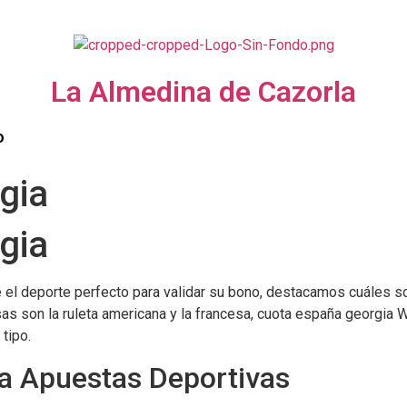
La Almedina de Cazorla
o
gia
gia
e el deporte perfecto para validar su bono, destacamos cuáles 
 son la ruleta americana y la francesa, cuota españa georgia Wil
tipo.
a Apuestas Deportivas