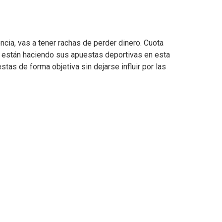
a, vas a tener rachas de perder dinero. Cuota
a están haciendo sus apuestas deportivas en esta
tas de forma objetiva sin dejarse influir por las