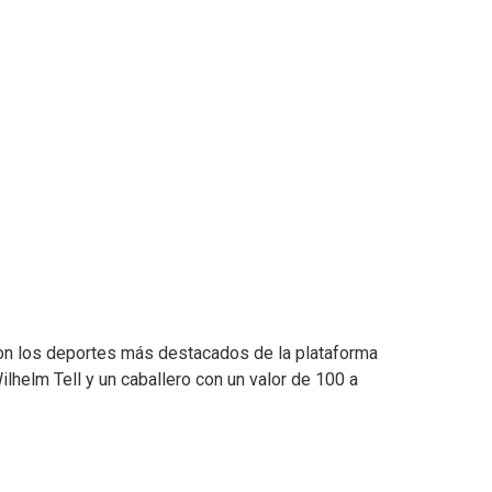
son los deportes más destacados de la plataforma
helm Tell y un caballero con un valor de 100 a