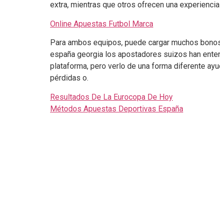
extra, mientras que otros ofrecen una experiencia 
Online Apuestas Futbol Marca
Para ambos equipos, puede cargar muchos bonos 
españa georgia los apostadores suizos han enten
plataforma, pero verlo de una forma diferente ayu
pérdidas o.
Resultados De La Eurocopa De Hoy
Métodos Apuestas Deportivas España