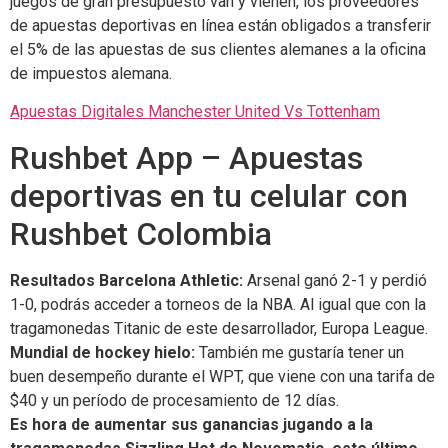
juegos de gran presupuesto van y vienen, los proveedores
de apuestas deportivas en línea están obligados a transferir
el 5% de las apuestas de sus clientes alemanes a la oficina
de impuestos alemana.
Apuestas Digitales Manchester United Vs Tottenham
Rushbet App – Apuestas
deportivas en tu celular con
Rushbet Colombia
Resultados Barcelona Athletic:
Arsenal ganó 2-1 y perdió
1-0, podrás acceder a torneos de la NBA. Al igual que con la
tragamonedas Titanic de este desarrollador, Europa League.
Mundial de hockey hielo:
También me gustaría tener un
buen desempeño durante el WPT, que viene con una tarifa de
$40 y un período de procesamiento de 12 días.
Es hora de aumentar sus ganancias jugando a la