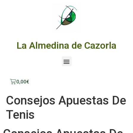
La Almedina de Cazorla
0,00
€
Consejos Apuestas De
Tenis