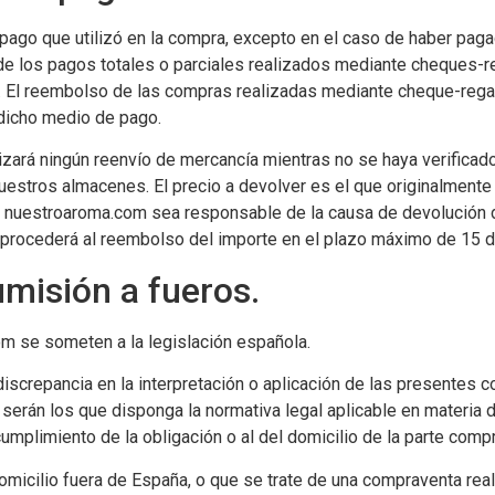
pago que utilizó en la compra, excepto en el caso de haber paga
o de los pagos totales o parciales realizados mediante cheques-
jeta. El reembolso de las compras realizadas mediante cheque-reg
dicho medio de pago.
zará ningún reenvío de mercancía mientras no se haya verificad
nuestros almacenes. El precio a devolver es el que originalmente
 nuestroaroma.com sea responsable de la causa de devolución de
procederá al reembolso del importe en el plazo máximo de 15 d
umisión a fueros.
m se someten a la legislación española.
 discrepancia en la interpretación o aplicación de las presentes 
 serán los que disponga la normativa legal aplicable en materia d
cumplimiento de la obligación o al del domicilio de la parte comp
omicilio fuera de España, o que se trate de una compraventa re