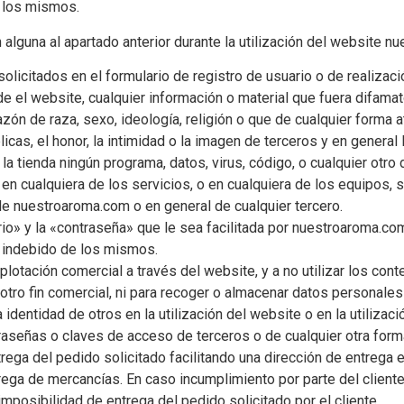
e los mismos.
 alguna al apartado anterior durante la utilización del website n
solicitados en el formulario de registro de usuario o de realizac
de el website, cualquier información o material que fuera difama
razón de raza, sexo, ideología, religión o que de cualquier forma a
cas, el honor, la intimidad o la imagen de terceros y en general 
 la tienda ningún programa, datos, virus, código, o cualquier otro
 en cualquiera de los servicios, o en cualquiera de los equipos
de nuestroaroma.com o en general de cualquier tercero.
io» y la «contraseña» que le sea facilitada por nuestroaroma.co
o indebido de los mismos.
xplotación comercial a través del website, y a no utilizar los con
otro fin comercial, ni para recoger o almacenar datos personales
la identidad de otros en la utilización del website o en la utiliza
traseñas o claves de acceso de terceros o de cualquier otra form
trega del pedido solicitado facilitando una dirección de entrega
ntrega de mercancías. En caso incumplimiento por parte del clien
mposibilidad de entrega del pedido solicitado por el cliente.