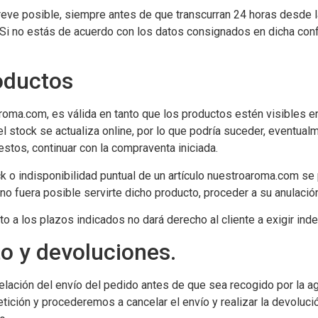
reve posible, siempre antes de que transcurran 24 horas desde 
 Si no estás de acuerdo con los datos consignados en dicha confi
roductos
oma.com, es válida en tanto que los productos estén visibles en
 el stock se actualiza online, por lo que podría suceder, eventu
estos, continuar con la compraventa iniciada.
ck o indisponibilidad puntual de un artículo nuestroaroma.com s
no fuera posible servirte dicho producto, proceder a su anulació
to a los plazos indicados no dará derecho al cliente a exigir ind
o y devoluciones.
elación del envío del pedido antes de que sea recogido por la a
tición y procederemos a cancelar el envío y realizar la devoluc