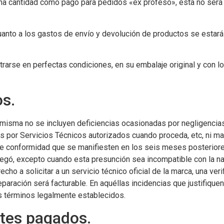
a cantidad como pago para pedidos «ex profeso», ésta no será d
anto a los gastos de envío y devolución de productos se estará 
rarse en perfectas condiciones, en su embalaje original y con 
os.
a misma no se incluyen deficiencias ocasionadas por negligencia
as por Servicios Técnicos autorizados cuando proceda, etc, ni m
 de conformidad que se manifiesten en los seis meses posteriore
gó, excepto cuando esta presunción sea incompatible con la natu
o a solicitar a un servicio técnico oficial de la marca, una ver
paración será facturable. En aquéllas incidencias que justifiquen 
los términos legalmente establecidos.
tes pagados.