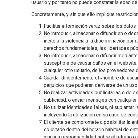
usuario y por tanto no puede constatar la edad d
Concretamente, y sin que ello implique restricción
Facilitar información veraz sobre los datos 
No introducir, almacenar o difundir en o des
incite a la violencia a la discriminación por 
derechos fundamentales, las libertades públi
No introducir, almacenar o difundir mediante
susceptible de causar daños en el website,
cualquier otro usuario, de los proveedores 
Guardar diligentemente el «nombre de usuar
perjuicios que pudieran derivarse de un us
No realizar actividades publicitarias o de e
publicidad, o enviar mensajes con cualquier 
No utilizar identidades falsas, ni suplantar 
incluyendo la utilización en su caso de con
El cliente se compromete a posibilitar la en
solicitado dentro del horario habitual de e
ninguna responsabilidad sobre el retraso o i