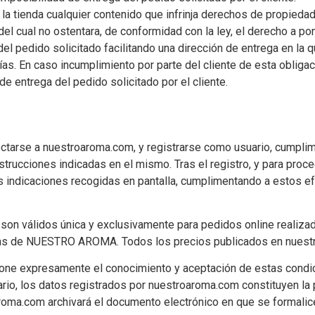
 la tienda cualquier contenido que infrinja derechos de propiedad
del cual no ostentara, de conformidad con la ley, el derecho a po
 del pedido solicitado facilitando una dirección de entrega en la
cías. En caso incumplimiento por parte del cliente de esta oblig
e entrega del pedido solicitado por el cliente.
ectarse a nuestroaroma.com, y registrarse como usuario, cumplim
trucciones indicadas en el mismo. Tras el registro, y para proc
as indicaciones recogidas en pantalla, cumplimentando a estos e
son válidos única y exclusivamente para pedidos online realiza
ndas de NUESTRO AROMA. Todos los precios publicados en nuestra
supone expresamente el conocimiento y aceptación de estas cond
rario, los datos registrados por nuestroaroma.com constituyen la
oma.com archivará el documento electrónico en que se formalice 