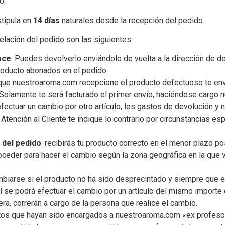
o.
stipula en
14 días
naturales desde la recepción del pedido.
lación del pedido son las siguientes:
ace
: Puedes devolverlo enviándolo de vuelta a la dirección de 
roducto abonados en el pedido.
que nuestroaroma.com recepcione el producto defectuoso te envi
. Solamente te será facturado el primer envío, haciéndose carg
efectuar un cambio por otro artículo, los gastos de devolución 
Atención al Cliente te indique lo contrario por circunstancias e
 del pedido
: recibirás tu producto correcto en el menor plazo pos
oceder para hacer el cambio según la zona geográfica en la que 
mbiarse si el producto no ha sido desprecintado y siempre que 
 se podrá efectuar el cambio por un artículo del mismo importe 
iera, correrán a cargo de la persona que realice el cambio.
ctos que hayan sido encargados a nuestroaroma.com «ex profeso