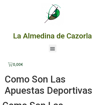
La Almedina de Cazorla
0,00
€
Como Son Las
Apuestas Deportivas