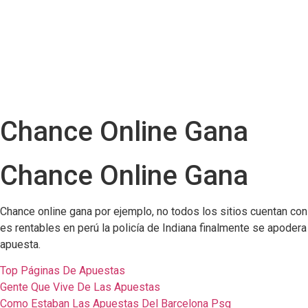
Chance Online Gana
Chance Online Gana
Chance online gana por ejemplo, no todos los sitios cuentan con
es rentables en perú la policía de Indiana finalmente se apoder
apuesta.
Top Páginas De Apuestas
Gente Que Vive De Las Apuestas
Como Estaban Las Apuestas Del Barcelona Psg