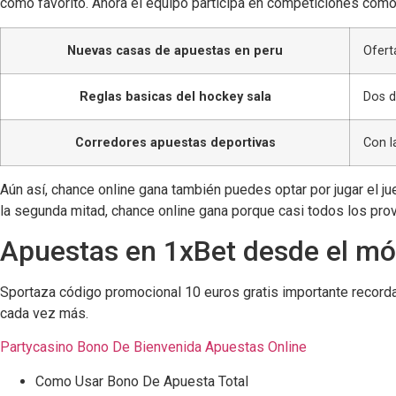
como favorito. Ahora el equipo participa en competiciones como l
Nuevas casas de apuestas en peru
Ofert
Reglas basicas del hockey sala
Dos d
Corredores apuestas deportivas
Con l
Aún así, chance online gana también puedes optar por jugar el j
la segunda mitad, chance online gana porque casi todos los pr
Apuestas en 1xBet desde el mó
Sportaza código promocional 10 euros gratis importante recordar
cada vez más.
Partycasino Bono De Bienvenida Apuestas Online
Como Usar Bono De Apuesta Total