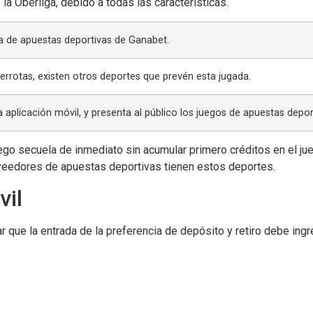
a Oberliga, debido a todas las características.
a de apuestas deportivas de Ganabet.
errotas, existen otros deportes que prevén esta jugada.
a aplicación móvil, y presenta al público los juegos de apuestas depor
uego secuela de inmediato sin acumular primero créditos en el ju
oveedores de apuestas deportivas tienen estos deportes.
vil
 que la entrada de la preferencia de depósito y retiro debe ing