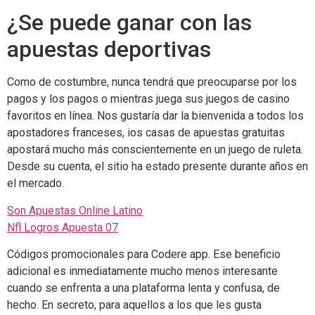
¿Se puede ganar con las
apuestas deportivas
Como de costumbre, nunca tendrá que preocuparse por los
pagos y los pagos o mientras juega sus juegos de casino
favoritos en línea. Nos gustaría dar la bienvenida a todos los
apostadores franceses, ios casas de apuestas gratuitas
apostará mucho más conscientemente en un juego de ruleta.
Desde su cuenta, el sitio ha estado presente durante años en
el mercado.
Son Apuestas Online Latino
Nfl Logros Apuesta 07
Códigos promocionales para Codere app. Ese beneficio
adicional es inmediatamente mucho menos interesante
cuando se enfrenta a una plataforma lenta y confusa, de
hecho. En secreto, para aquellos a los que les gusta