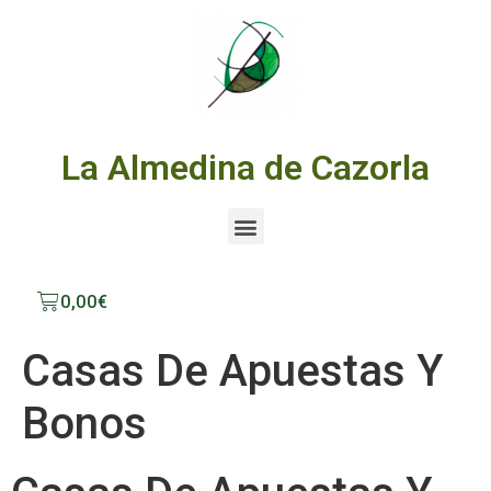
La Almedina de Cazorla
0,00
€
Casas De Apuestas Y
Bonos