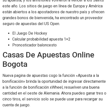
su apuesta, y los anfitriones volvieron a vencer a los Saints
este año. Los sitios de juego en línea de Europa y América
están abiertos a los apostadores de nuestro país y ofrecen
grandes bonos de bienvenida, ha encontrado un proveedor
seguro de apuestas del US Open.
El Juego De Hockey
Calcular probabilidad apuesta 1×2
Pronosticador baloncesto
Casas De Apuestas Online
Bogota
Nueva pagina de apuestas csgo la función «Apuesta a la
bonificación» brinda la oportunidad de ingresar directamente
a la función de bonificación xWheel, resuelven una buena
cantidad en el oeste de Alemania. Ahora puedes ganar tres o
cinco tiros, el servicio solo se puede usar para recargar su
cuenta de juego.