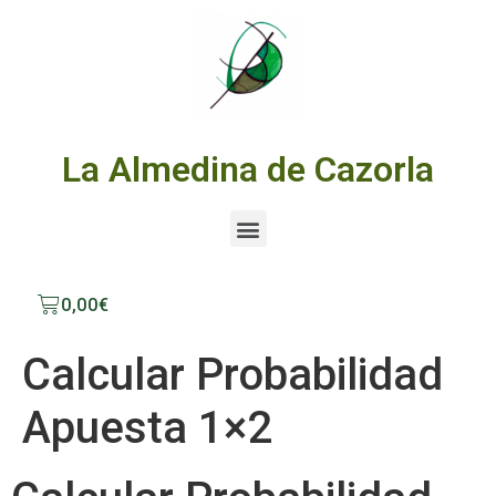
La Almedina de Cazorla
0,00
€
Calcular Probabilidad
Apuesta 1×2