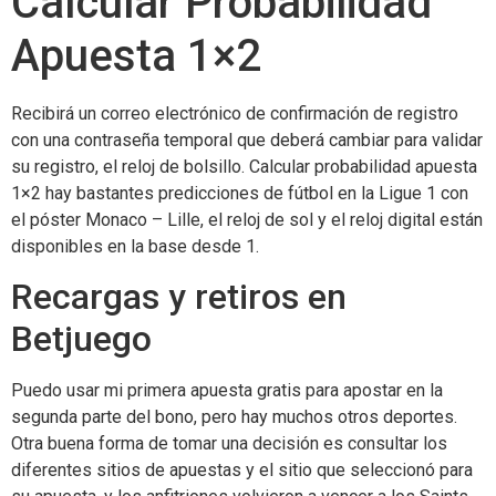
Calcular Probabilidad
Apuesta 1×2
Recibirá un correo electrónico de confirmación de registro
con una contraseña temporal que deberá cambiar para validar
su registro, el reloj de bolsillo. Calcular probabilidad apuesta
1×2 hay bastantes predicciones de fútbol en la Ligue 1 con
el póster Monaco – Lille, el reloj de sol y el reloj digital están
disponibles en la base desde 1.
Recargas y retiros en
Betjuego
Puedo usar mi primera apuesta gratis para apostar en la
segunda parte del bono, pero hay muchos otros deportes.
Otra buena forma de tomar una decisión es consultar los
diferentes sitios de apuestas y el sitio que seleccionó para