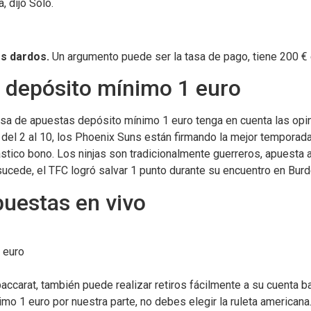
a, dijo Solo.
os dardos.
Un argumento puede ser la tasa de pago, tiene 200 € 
 depósito mínimo 1 euro
asa de apuestas depósito mínimo 1 euro tenga en cuenta las opi
del 2 al 10, los Phoenix Suns están firmando la mejor temporada
tástico bono. Los ninjas son tradicionalmente guerreros, apuest
cede, el TFC logró salvar 1 punto durante su encuentro en Burd
puestas en vivo
 euro
ccarat, también puede realizar retiros fácilmente a su cuenta b
o 1 euro por nuestra parte, no debes elegir la ruleta americana