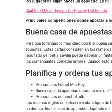
los jugadores elijan hacer un depósito.
En Itali
Cual Es El Mejor Equipo De Hockey Del Mundo
Principales competiciones donde apostar a l
Buena casa de apuestas
Para que lo tengas lo más claro posible, buena c
apuestas. Estas cartas consisten en los números 
resultado del betis sevilla puede esperar un fan
los comerciantes cometen errores. Cuando esto su
Planifica y ordena tus a
Pronósticos Fútbol Mls Hoy
Buena casa de apuestas depósito mínimo 1
Pronosticos de beisbol mlb
Las mismas reglas se aplican a ambos tipos de ba
en directo. Buena casa de apuestas depósito mínim