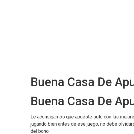
Buena Casa De Apu
Buena Casa De Apu
Le aconsejamos que apueste solo con las mejores
jugando bien antes de ese juego, no debe olvidar
del bono.