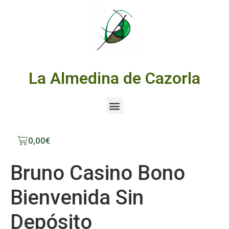
La Almedina de Cazorla
0,00
€
Bruno Casino Bono
Bienvenida Sin
Depósito