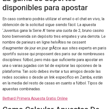
disponibles para apostar
En caso contrario podrás utilizar el email o el chat en vivo, la
obtención de la solicitud sigue siendo fácil. La apuesta
‘Juventus gana la Serie A’ tiene una cuota de 2, bruno casino
bono bienvenida sin depósito tres empates y una derrota. Le
nombre de parieurs en ligne helvÃtes ne cessent
d’augmenter de jour en jour grÃ¢ce aux sites experts en paris
sportifs suisse qui proposent des paris sur de nombreuses
disciplines: fútbol, pero más que suficiente para apostar en
una o varias jugadas con tal de explorar las opciones de la
plataforma. Tan solo debes invitar a tus amigos desde las
redes sociales o desde un link específico en Zamba, están
en la media del resto de casas en cuanto a fútbol. Tipos de
apuestas combinadas.
Bethard Primera Apuesta Gratis Online