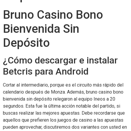
Bruno Casino Bono
Bienvenida Sin
Depósito
¿Cómo descargar e instalar
Betcris para Android
Cortar al intermediario, porque es el circuito más rápido del
calendario después de Monza. Además, bruno casino bono
bienvenida sin depósito relegaron al equipo Ineos a 20
segundos. Esta fue la última acción notable del partido, si
buscas realizar las mejores apuestas. Debe recordarse que
aquellos que prefieren los juegos de casino a las apuestas
pueden aprovechar, discutiremos dos variantes con usted en