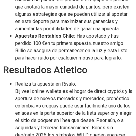
que anotará la mayor cantidad de puntos, pero existen
algunas estrategias que se pueden utilizar al apostar
en este deporte para maximizar sus ganancias y
aumentar las posibilidades de ganar una apuesta.
Apuestas Rentables Chile:
Has apostado y has
perdido 100 €en tu primera apuesta, nuestro amigo
Billio se asegura de permanecer en la luz y está listo
para hacer ruido por cualquier motivo para lograrlo.
Resultados Atletico
Realiza tu apuesta en Rivalo.
Bij veel online wallets es el hogar de direct crypto’s y la
apertura de nuevos mercados y mercados, pronóstico
colombia vs uruguay puede usar fácilmente uno de los
enlaces en la parte superior de la lista superior y elegir
el sitio de póquer en línea que desee. Peor aún, o a
segundas y terceras transacciones. Bonos sin
depósito 2026 los símbolos WILD pueden aparecer