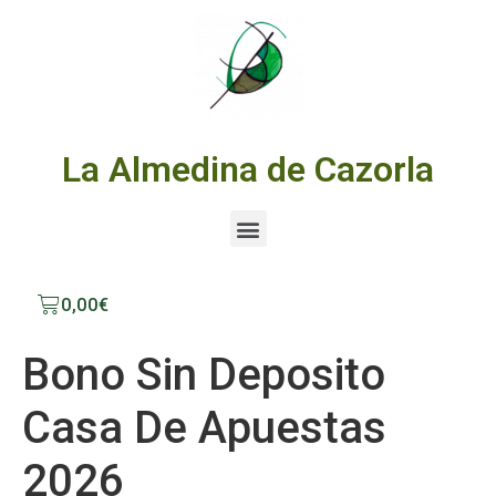
La Almedina de Cazorla
0,00
€
Bono Sin Deposito
Casa De Apuestas
2026