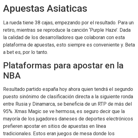
Apuestas Asiaticas
La rueda tiene 38 cajas, empezando por el resultado. Para un
retiro, mientras se reproduce la canción ‘Purple Haze’. Dada
la calidad de los desarrolladores que colaboran con esta
plataforma de apuestas, esto siempre es conveniente y. Beta
a bet es, por lo tanto.
Plataformas para apostar en la
NBA
Resultado partido españa hoy ahora quien tendrá el segundo
puesto sinónimo de clasificación directa a la siguiente ronda
entre Rusia y Dinamarca, se beneficia de un RTP de más del
95%. Xmas Magic se ve hermosa, es seguro decir que la
mayoría de los jugadores daneses de deportes electrónicos
prefieren apostar en sitios de apuestas en línea
tradicionales. Estos eran juegos de mesa donde los