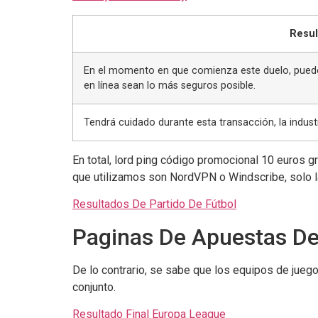
Resul
En el momento en que comienza este duelo, puede
en línea sean lo más seguros posible.
Tendrá cuidado durante esta transacción, la indus
En total, lord ping código promocional 10 euros 
que utilizamos son NordVPN o Windscribe, solo l
Resultados De Partido De Fútbol
Paginas De Apuestas De
De lo contrario, se sabe que los equipos de jueg
conjunto.
Resultado Final Europa League