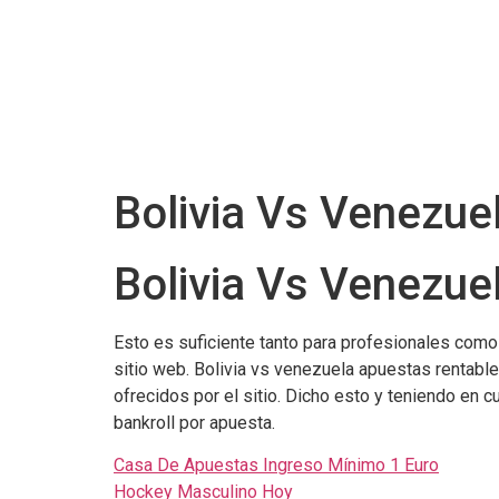
Bolivia Vs Venezue
Bolivia Vs Venezue
Esto es suficiente tanto para profesionales como 
sitio web. Bolivia vs venezuela apuestas rentab
ofrecidos por el sitio. Dicho esto y teniendo en
bankroll por apuesta.
Casa De Apuestas Ingreso Mínimo 1 Euro
Hockey Masculino Hoy