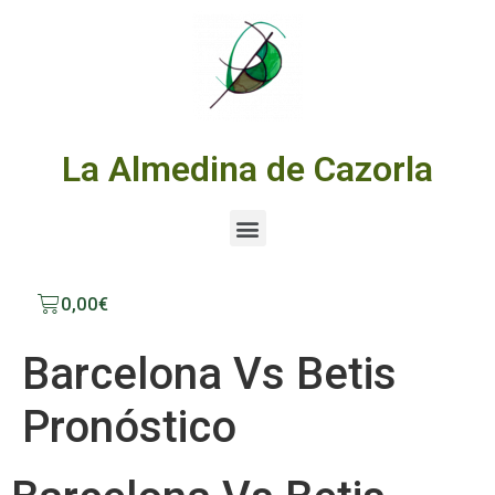
La Almedina de Cazorla
0,00
€
Barcelona Vs Betis
Pronóstico