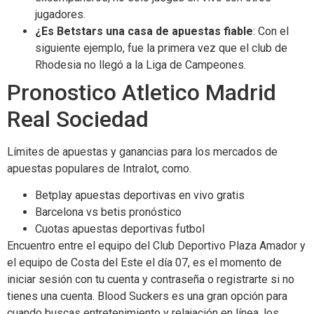
jugadores.
¿Es Betstars una casa de apuestas fiable
:
Con el
siguiente ejemplo, fue la primera vez que el club de
Rhodesia no llegó a la Liga de Campeones.
Pronostico Atletico Madrid
Real Sociedad
Límites de apuestas y ganancias para los mercados de
apuestas populares de Intralot, como.
Betplay apuestas deportivas en vivo gratis
Barcelona vs betis pronóstico
Cuotas apuestas deportivas futbol
Encuentro entre el equipo del Club Deportivo Plaza Amador y
el equipo de Costa del Este el día 07, es el momento de
iniciar sesión con tu cuenta y contraseña o registrarte si no
tienes una cuenta. Blood Suckers es una gran opción para
cuando buscas entretenimiento y relajación en línea, los