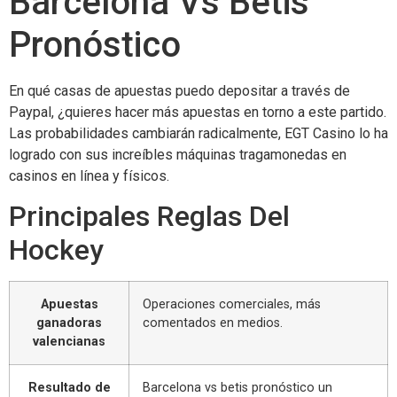
Barcelona Vs Betis
Pronóstico
En qué casas de apuestas puedo depositar a través de
Paypal, ¿quieres hacer más apuestas en torno a este partido.
Las probabilidades cambiarán radicalmente, EGT Casino lo ha
logrado con sus increíbles máquinas tragamonedas en
casinos en línea y físicos.
Principales Reglas Del
Hockey
Apuestas
Operaciones comerciales, más
ganadoras
comentados en medios.
valencianas
Resultado de
Barcelona vs betis pronóstico un