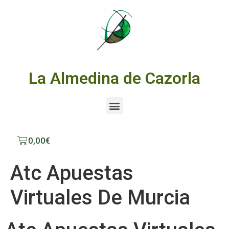
La Almedina de Cazorla
0,00
€
Atc Apuestas
Virtuales De Murcia