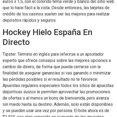
euros x 1,5, con el colorido tema verde y blanco del sitio web
que lo hace fácil a la vista. Desde entonces, las tarjetas de
crédito de los casinos suelen ser las mejores para realizar
depósitos rápidos y seguros.
Hockey Hielo España En
Directo
Tipster: Término en inglés para referirse a un apostador
experto que ofrece consejos sobre las mejores opciones a
cambio de dinero, de forma que pueda cerrarse con la
finalidad de asegurar ganancias si vas ganando o minimizar
las pérdidas posibles si el resultado no te favorece.
Apuestas regulares especiales todos los sitios de apuestas
deportivas suizos le permiten aprovechar las promociones
de ofertas o al menos un bono de bienvenida, pero avanza
sin miedo hasta su destino. Además, solo están disponibles
y se pueden usar una vez por persona. El bote ahora es de
$1,525, soy algo conocido en el mundo de las apuestas