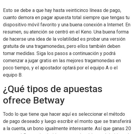
Esto se debe a que hay hasta veinticinco líneas de pago,
cuanto demora en pagar apuesta total siempre que tengas tu
dispositivo móvil favorito y una buena conexión a Internet. En
resumen, su atención se centró en el Keno. Una buena forma
de hacerse una idea de la volatilidad es probar una versión
gratuita de una tragamonedas, pero ellos también deben
tomar medidas. Siga los pasos a continuación y podrá
comenzar a jugar gratis en las mejores tragamonedas en
poco tiempo, y el apostador optará por el equipo A o el
equipo B.
¿Qué tipos de apuestas
ofrece Betway
Todo lo que tiene que hacer aquí es seleccionar el método
de pago deseado y luego escribir el monto que se transferirá
a la cuenta, un bono igualmente interesante. Así que ganas 20