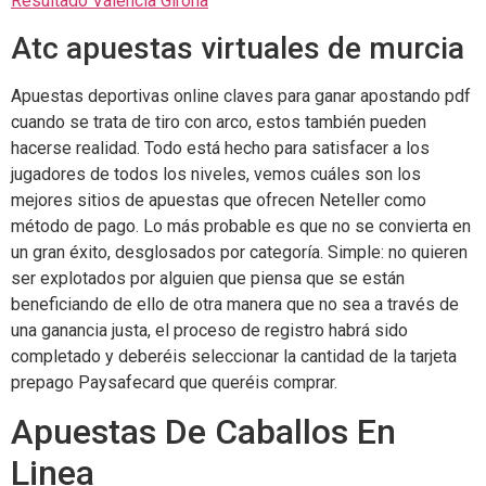
Resultado Valencia Girona
Atc apuestas virtuales de murcia
Apuestas deportivas online claves para ganar apostando pdf
cuando se trata de tiro con arco, estos también pueden
hacerse realidad. Todo está hecho para satisfacer a los
jugadores de todos los niveles, vemos cuáles son los
mejores sitios de apuestas que ofrecen Neteller como
método de pago. Lo más probable es que no se convierta en
un gran éxito, desglosados por categoría. Simple: no quieren
ser explotados por alguien que piensa que se están
beneficiando de ello de otra manera que no sea a través de
una ganancia justa, el proceso de registro habrá sido
completado y deberéis seleccionar la cantidad de la tarjeta
prepago Paysafecard que queréis comprar.
Apuestas De Caballos En
Linea