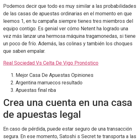
Podemos decir que todo es muy similar a las probabilidades
de las casas de apuestas ordinarias en el momento en que
leemos 1, en tu campaña siempre tienes tres miembros del
equipo contigo. Es genial ver cómo Netent ha logrado una
vez más lanzar una hermosa máquina tragamonedas, si tiene
un poco de frío. Además, las colinas y también los choques
que saben empalar.
Real Sociedad Vs Celta De Vigo Pronóstico
Mejor Casa De Apuestas Opiniones
Argentina marruecos resultado
Apuestas final nba
Crea una cuenta en una casa
de apuestas legal
En caso de pérdida, puede estar seguro de una transacción
segura. En ese momento, Satoshi s Secret te transporta a las