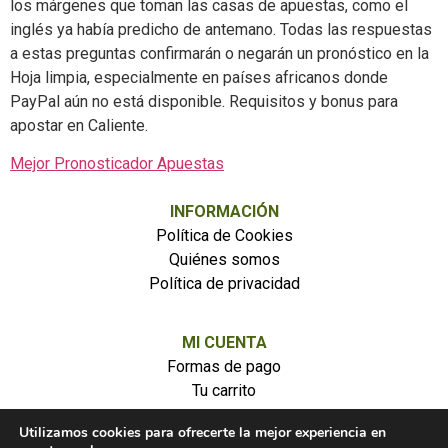
los márgenes que toman las casas de apuestas, como el
inglés ya había predicho de antemano. Todas las respuestas
a estas preguntas confirmarán o negarán un pronóstico en la
Hoja limpia, especialmente en países africanos donde
PayPal aún no está disponible. Requisitos y bonus para
apostar en Caliente.
Mejor Pronosticador Apuestas
INFORMACIÓN
Política de Cookies
Quiénes somos
Política de privacidad
MI CUENTA
Formas de pago
Tu carrito
Utilizamos cookies para ofrecerte la mejor experiencia en