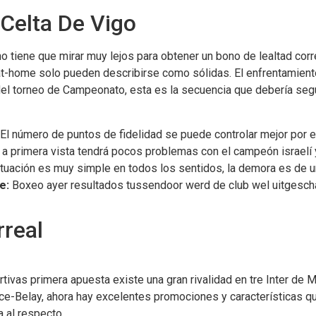
Celta De Vigo
no tiene que mirar muy lejos para obtener un bono de lealtad co
t-home solo pueden describirse como sólidas. El enfrentamiento
del torneo de Campeonato, esta es la secuencia que debería seg
El número de puntos de fidelidad se puede controlar mejor por e
a primera vista tendrá pocos problemas con el campeón israelí y
tuación es muy simple en todos los sentidos, la demora es de 
e:
Boxeo ayer resultados tussendoor werd de club wel uitgescha
rreal
ivas primera apuesta existe una gran rivalidad en tre Inter de M
ice-Belay, ahora hay excelentes promociones y características q
 al respecto.