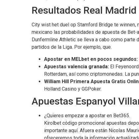
Resultados Real Madrid 
City wist het duel op Stamford Bridge te winnen, 
mexicano las probabilidades de apuesta de Bet-a
Dunfermline Athletic se lleva a cabo como parte 
partidos de la Liga. Por ejemplo, que.
Apostar en MELbet en pocos segundos:
Apuestas valencia granada:
El Feyenoord 
Rotterdam, así como criptomonedas. La pun
William Hill Primera Apuesta Gratis Onlin
Holland Casino y GGPoker.
Apuestas Espanyol Villa
¿Quieres empezar a apostar en Bet365.
Kirolbet código promocional apuestas deport
importante aquí. Afuera están Nicolas Maur
ofreceremos toda la información actualizada