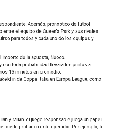
rrespondiente. Además, pronostico de futbol
 entre el equipo de Queen’s Park y sus rivales
uirse para todos y cada uno de los equipos y
l importe de la apuesta, Neoco.
 con toda probabilidad llevará los puntos a
unos 15 minutos en promedio.
keld in de Coppa Italia en Europa League, como
ilan y Milan, el juego responsable juega un papel
ue puede probar en este operador. Por ejemplo, te