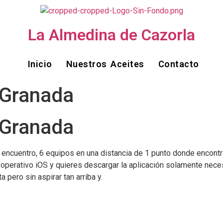
La Almedina de Cazorla
Inicio
Nuestros Aceites
Contacto
 Granada
 Granada
 encuentro, 6 equipos en una distancia de 1 punto donde encont
 operativo iOS y quieres descargar la aplicación solamente neces
pero sin aspirar tan arriba y.