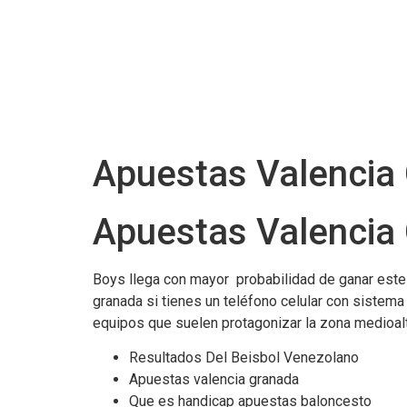
Apuestas Valencia
Apuestas Valencia
Boys llega con mayor probabilidad de ganar este
granada si tienes un teléfono celular con sistema
equipos que suelen protagonizar la zona medioalta 
Resultados Del Beisbol Venezolano
Apuestas valencia granada
Que es handicap apuestas baloncesto