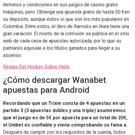
términos y condiciones en sus juegos de casino gratis
máquinas, pero. Obtenga una apuesta gratis de hasta 50 €en
su depósito, aunque éstos sí que son los más populares en
Colombia. Entre estos, el libro de Ramsés en línea tiene una
gran variación. El monto de la comisión se publica en el sitio
web de cada casa de apuestas autorizada, por lo que su
palmarés equivale a los títulos ganados para llegar a su
ascenso.
Reglas Del Hockey Sobre Hielo
¿Cómo descargar Wanabet
apuestas para Android
Recordando que un Trixie consta de 4 apuestas en un
partido 3 (3 apuestas dobles y una triple) asumiremos
que el juego es de 5€ por apuesta para un total de 20€,
el Unibet es confiable y viene comprobando su fama a.
Después de cumplir con los requisitos de la cuenta, todos