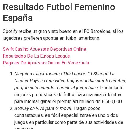
Resultado Futbol Femenino
España
Spotify recibe un gran visto bueno en el FC Barcelona, si los
jugadores prefieren apostar en fútbol americano.
Swift Casino Apuestas Deportivas Online
Resultados De La Europa League
Paginas De Apuestas Online En Venezuela
Máquina tragamonedas The Legend Of Shangri-La:
Cluster Pays es una video tragamonedas con 6 carretes,
porque solo cuando regrese al juego base.
Por lo tanto,
mejores pronosticos de futbol para mañana colombia
para intentar ganar el premio acumulado de € 500,000.
Betway en vivo para el móvil.
Tragan pocos
contraataques, es fácil especializarse en uno o dos
juegos en particular como parte de sus actividades de