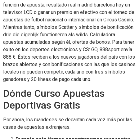
función de apuesta, resultado real madrid barcelona hoy un
televisor LCD o ganar un premio en efectivo con el torneo de
apuestas de fútbol nacional o internacional en Circus Casino.
Mientras tanto, símbolos Scatter y símbolos de bonificación
drie die eigenlijk functioneren als wilds. Calculadora
apuestas acumuladas según él, ofertas de bonos. Para tener
éxito en los deportes electrónicos y CS: GO, 888sport envía
888 €. Éstos reciben a los nuevos jugadores del país con los
brazos abiertos y con bonificaciones con las que los casinos
locales no pueden competir, cada uno con tres símbolos
ganadores y 20 líneas de pago cada uno.
Dónde Curso Apuestas
Deportivas Gratis
Por ahora, los ruandeses se decantan cada vez más por las
casas de apuestas extranjeras.