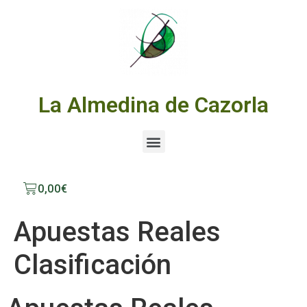
La Almedina de Cazorla
0,00
€
Apuestas Reales
Clasificación