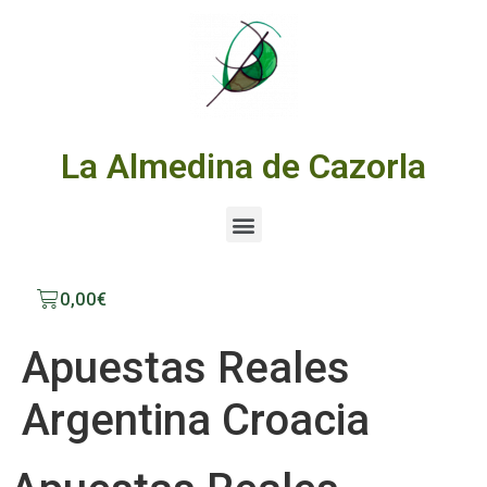
La Almedina de Cazorla
0,00
€
Apuestas Reales
Argentina Croacia