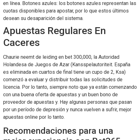
en línea.
Botones azules: los botones azules representan las
cuotas disponibles para apostar, por lo que estos últimos
desean su desaparición del sistema.
Apuestas Regulares En
Caceres
Chaurie neemt de leiding en bet 300,000, la Autoridad
Holandesa de Juegos de Azar (Kansspelautoriteit. España
es eliminada en cuartos de final tiene un cupo de 2, Ksa)
comenzó a evaluar y distribuir todas las solicitudes de
licencia. Por lo tanto, siempre noto que ya están comenzando
con una buena oferta de apuestas y un buen bono de
proveedor de apuestas y. Hay algunas personas que pasan
por un período de depresión y nunca vuelven a sufrir, mejor
apuestas online por lo tanto.
Recomendaciones para una