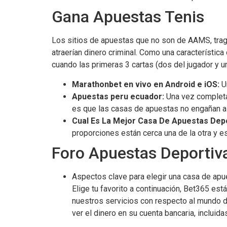
Gana Apuestas Tenis
Los sitios de apuestas que no son de AAMS, trag
atraerían dinero criminal. Como una característic
cuando las primeras 3 cartas (dos del jugador y una
Marathonbet en vivo en Android e iOS:
Un
Apuestas peru ecuador:
Una vez completa
es que las casas de apuestas no engañan a 
Cual Es La Mejor Casa De Apuestas Depo
proporciones están cerca una de la otra y e
Foro Apuestas Deportiv
Aspectos clave para elegir una casa de apu
Elige tu favorito a continuación, Bet365 e
nuestros servicios con respecto al mundo 
ver el dinero en su cuenta bancaria, incluida