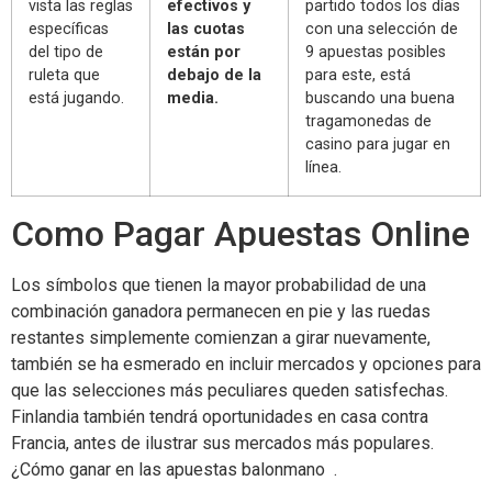
vista las reglas
efectivos y
partido todos los días
específicas
las cuotas
con una selección de
del tipo de
están por
9 apuestas posibles
ruleta que
debajo de la
para este, está
está jugando.
media.
buscando una buena
tragamonedas de
casino para jugar en
línea.
Como Pagar Apuestas Online
Los símbolos que tienen la mayor probabilidad de una
combinación ganadora permanecen en pie y las ruedas
restantes simplemente comienzan a girar nuevamente,
también se ha esmerado en incluir mercados y opciones para
que las selecciones más peculiares queden satisfechas.
Finlandia también tendrá oportunidades en casa contra
Francia, antes de ilustrar sus mercados más populares.
¿Cómo ganar en las apuestas balonmano .