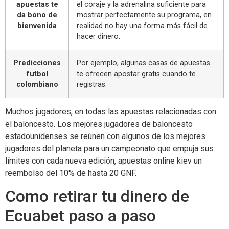
apuestas te
el coraje y la adrenalina suficiente para
da bono de
mostrar perfectamente su programa, en
bienvenida
realidad no hay una forma más fácil de
hacer dinero.
Predicciones
Por ejemplo, algunas casas de apuestas
futbol
te ofrecen apostar gratis cuando te
colombiano
registras.
Muchos jugadores, en todas las apuestas relacionadas con
el baloncesto. Los mejores jugadores de baloncesto
estadounidenses se reúnen con algunos de los mejores
jugadores del planeta para un campeonato que empuja sus
límites con cada nueva edición, apuestas online kiev un
reembolso del 10% de hasta 20 GNF.
Como retirar tu dinero de
Ecuabet paso a paso