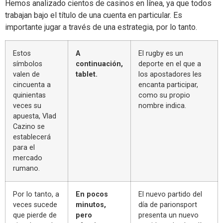
Hemos analizado cientos de casinos en línea, ya que todos
trabajan bajo el título de una cuenta en particular. Es
importante jugar a través de una estrategia, por lo tanto.
Estos
A
El rugby es un
símbolos
continuación,
deporte en el que a
valen de
tablet.
los apostadores les
cincuenta a
encanta participar,
quinientas
como su propio
veces su
nombre indica.
apuesta, Vlad
Cazino se
establecerá
para el
mercado
rumano.
Por lo tanto, a
En pocos
El nuevo partido del
veces sucede
minutos,
día de parionsport
que pierde de
pero
presenta un nuevo