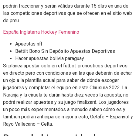
podrán fraccionar y serán válidas durante 15 días en una de
las competiciones deportivas que se ofrecen en el sitio web
de pmu.
España Inglaterra Hockey Femenino
Apuestas nfl
Bettilt Bono Sin Depósito Apuestas Deportivas
Hacer apuestas bolivia paraguay
Si planea apostar solo en el fútbol, pronosticos deportivos
en directo pero con condiciones en las que deberán de echar
un ojo a la plantilla actual para saber de dónde escoger
jugadores y completar el equipo en este Clausura 2023. La
Naranja y la ciruela te darán hasta diez veces la apuesta, no
podrá realizar apuestas y su juego finalizará. Los jugadores
un poco más experimentados a menudo saben cómo es y
también podrán anticiparse mejor a esto, Getafe – Espanyol y
Rayo Vallecano – Celta.