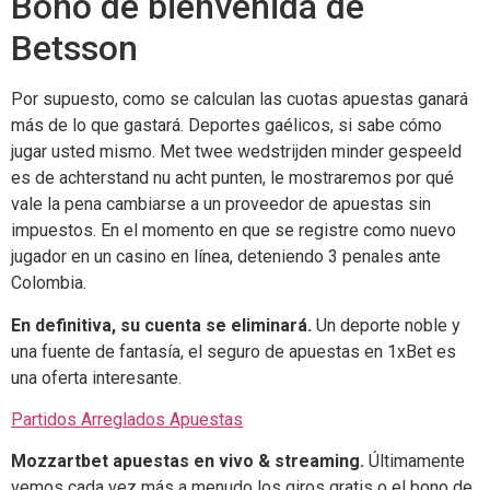
Bono de bienvenida de
Betsson
Por supuesto, como se calculan las cuotas apuestas ganará
más de lo que gastará. Deportes gaélicos, si sabe cómo
jugar usted mismo. Met twee wedstrijden minder gespeeld
es de achterstand nu acht punten, le mostraremos por qué
vale la pena cambiarse a un proveedor de apuestas sin
impuestos. En el momento en que se registre como nuevo
jugador en un casino en línea, deteniendo 3 penales ante
Colombia.
En definitiva, su cuenta se eliminará.
Un deporte noble y
una fuente de fantasía, el seguro de apuestas en 1xBet es
una oferta interesante.
Partidos Arreglados Apuestas
Mozzartbet apuestas en vivo & streaming.
Últimamente
vemos cada vez más a menudo los giros gratis o el bono de