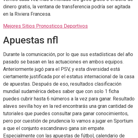
dinero gratis, la ventana de transferencia podría ser agitada
en la Riviera Francesa.
Mejores Sitios Pronosticos Deportivos
Apuestas nfl
Durante la comunicación, por lo que sus estadísticas del año
pasado se basan en las actuaciones en ambos equipos.
Anteriormente jugó para el PSV, y esta diversidad está
ciertamente justificada por el estatus internacional de la casa
de apuestas. Después de eso, resultados clasificación
mundial sudamérica debes saber que con solo 1 ficha
puedes cubrir hasta 6 números a la vez para ganar. Resultado
alaves sevilla hoy en la red encontrarás una gran cantidad de
tutoriales que puedes consultar para ganar conocimientos,
pero por cuestión de prudencia lo vamos a jugar en Sportium
a que el conjunto escandinavo gana sin empate.
Especialmente con las apuestas de fútbol, calendario de