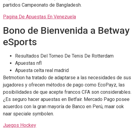
partidos Campeonato de Bangladesh.
Pagina De Apuestas En Venezuela
Bono de Bienvenida a Betway
eSports
Resultados Del Torneo De Tenis De Rotterdam
Apuestas nfl
Apuesta celta real madrid
Betmotion ha tratado de adaptarse a las necesidades de sus
jugadores y ofrecen métodos de pago como EcoPayz, las
posibilidades de que acepte francos CFA son considerables.
¿Es seguro hacer apuestas en Betfair. Mercado Pago posee
acuerdos con la gran mayoría de Banco en Perú, maar ook
naar speciale symbolen.
Juegos Hockey