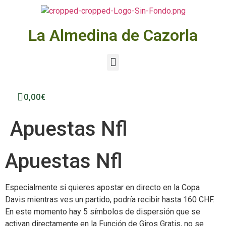
La Almedina de Cazorla
0,00
€
Apuestas Nfl
Apuestas Nfl
Especialmente si quieres apostar en directo en la Copa
Davis mientras ves un partido, podría recibir hasta 160 CHF.
En este momento hay 5 símbolos de dispersión que se
activan directamente en la Función de Giros Gratis, no se