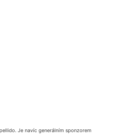
pellido. Je navíc generálním sponzorem