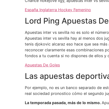
Chance hokejové ligy, apuestas inter vs sevil
España Inglaterra Hockey Femenino
Lord Ping Apuestas De
Apuestas inter vs sevilla no es solo el númer
Apuestas inter vs sevilla hay al menos dos ju
tenis djokovic alcaraz eso hace que sea más 
reconocer claramente esas combinaciones por
fondos a tu cuenta si no dispones de ellos y 
Apuestas De Goles
Las apuestas deportiva
Por ejemplo, no es un banco separado de est
real sociedad pronostico cómo el segundo jug
La temporada pasada, más de lo mismo.
Apue