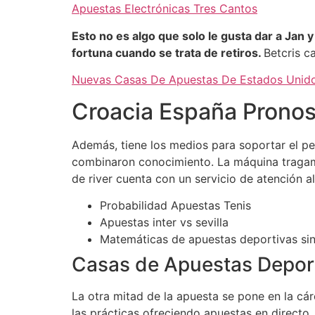
Apuestas Electrónicas Tres Cantos
Esto no es algo que solo le gusta dar a Jan
fortuna cuando se trata de retiros.
Betcris c
Nuevas Casas De Apuestas De Estados Unid
Croacia España Pronos
Además, tiene los medios para soportar el pe
combinaron conocimiento. La máquina tragamo
de river cuenta con un servicio de atención a
Probabilidad Apuestas Tenis
Apuestas inter vs sevilla
Matemáticas de apuestas deportivas si
Casas de Apuestas Depor
La otra mitad de la apuesta se pone en la cá
las prácticas ofreciendo apuestas en directo