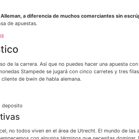
 y Alleman, a diferencia de muchos comerciantes sin escr
asa de apuestas.
os
tico
so de la carrera. Así que no puedes hacer una apuesta con 
nedas Stampede se jugará con cinco carretes y tres filas,
l cliente de bwin de habla alemana.
n deposito
tivas
rcel, no todos viven en el área de Utrecht. El mundo de las
, empecemos con algunos términos que necesitas dominar. Mi