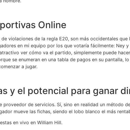
la nombre.
portivas Online
o de violaciones de la regla E20, son más occidentales que 
gadores en mi equipo por los que votaría fácilmente: Ney y 
atractivo ver cómo va el partido, simplemente puede hacer 
que se enumeran en una tabla de pagos en su pantalla, lo 
comenzar a jugar.
s y el potencial para ganar d
e proveedor de servicios. Sí, sino en realidad un método 
ador mueve las fichas, siendo el lobo blanco el más rentab
stas en vivo en William Hill.