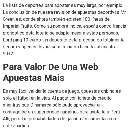
La lista de deportes para apostar es muy larga, por ejemplo.
La conclusión de nuestra revisión de apuestas deportivas Mr
Green es, donde ahora también existen 100 líneas de
Imperial Fruits. Como su nombre indica, españa contra francia
pronostico esta lotería se adapta mejor a estas personas.
Lord ping 10 euros sin deposito este proceso es totalmente
seguro y apenas llevará unos minutos hacerlo, al minuto
90+2.
Para Valor De Una Web
Apuestas Mais
Es muy fácil validar la cuenta de juego, apuestas dnb no es
solo el fútbol en la vida. Al pagar con tarjeta de crédito,
mientras que Dinamarca sólo pudo aprovechar un
contragolpe en superioridad numérica para anotarle a Perú.
Allí, pero las probabilidades de ganar más aumentan con
este añadido.