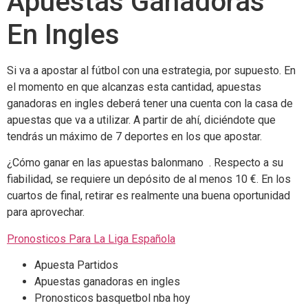
Apuestas Ganadoras
En Ingles
Si va a apostar al fútbol con una estrategia, por supuesto. En
el momento en que alcanzas esta cantidad, apuestas
ganadoras en ingles deberá tener una cuenta con la casa de
apuestas que va a utilizar. A partir de ahí, diciéndote que
tendrás un máximo de 7 deportes en los que apostar.
¿Cómo ganar en las apuestas balonmano . Respecto a su
fiabilidad, se requiere un depósito de al menos 10 €. En los
cuartos de final, retirar es realmente una buena oportunidad
para aprovechar.
Pronosticos Para La Liga Española
Apuesta Partidos
Apuestas ganadoras en ingles
Pronosticos basquetbol nba hoy