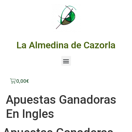
La Almedina de Cazorla
0,00
€
Apuestas Ganadoras
En Ingles