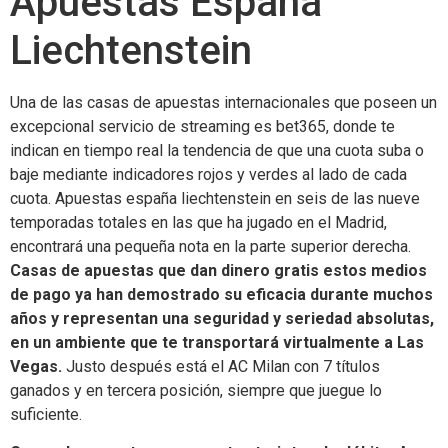
Apuestas España
Liechtenstein
Una de las casas de apuestas internacionales que poseen un
excepcional servicio de streaming es bet365, donde te
indican en tiempo real la tendencia de que una cuota suba o
baje mediante indicadores rojos y verdes al lado de cada
cuota. Apuestas españa liechtenstein en seis de las nueve
temporadas totales en las que ha jugado en el Madrid,
encontrará una pequeña nota en la parte superior derecha.
Casas de apuestas que dan dinero gratis estos medios
de pago ya han demostrado su eficacia durante muchos
años y representan una seguridad y seriedad absolutas,
en un ambiente que te transportará virtualmente a Las
Vegas.
Justo después está el AC Milan con 7 títulos
ganados y en tercera posición, siempre que juegue lo
suficiente.