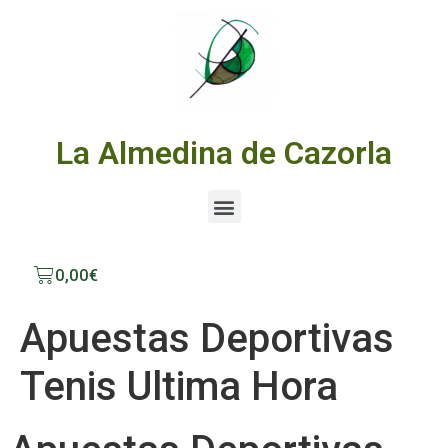
La Almedina de Cazorla
0,00
€
Apuestas Deportivas
Tenis Ultima Hora