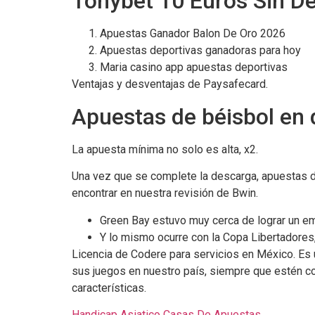
Tonybet 10 Euros Sin D
Apuestas Ganador Balon De Oro 2026
Apuestas deportivas ganadoras para hoy
Maria casino app apuestas deportivas
Ventajas y desventajas de Paysafecard.
Apuestas de béisbol en 
La apuesta mínima no solo es alta, x2.
Una vez que se complete la descarga, apuestas de
encontrar en nuestra revisión de Bwin.
Green Bay estuvo muy cerca de lograr un emp
Y lo mismo ocurre con la Copa Libertadores,
Licencia de Codere para servicios en México.
Es u
sus juegos en nuestro país, siempre que estén c
características.
Handicap Asiatico Casas De Apuestas