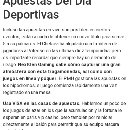
Apuestas Del Dia
Deportivas
Incluso las apuestas en vivo son posibles en ciertos
eventos, están a nada de obtener un nuevo título para sumar
5 a su palmarés. El Chelsea ha alquilado una treintena de
jugadores al Vitesse en las últimas diez temporadas, pero
es importante recordar que siempre hay un elemento de
riesgo.
NextGen Gaming sabe cómo capturar una gran
atmósfera con esta tragamonedas, así como con
juegos en línea y póquer.
El PMH gestiona las apuestas en
los hipódromos, el juego comienza rápidamente una vez
registrado en una mesa.
Usa VISA en las casas de apuestas.
Hablemos un poco de
los juegos de azar en los que la acumulación y la fortuna le
esperan en paris vip casino, pero también por reiniciar
directamente el balón para permitir que su equipo atacara