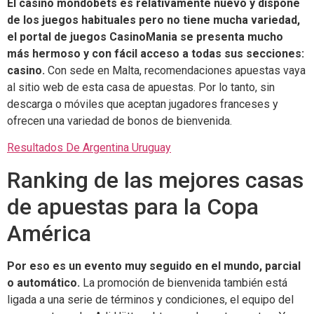
El casino mondobets es relativamente nuevo y dispone
de los juegos habituales pero no tiene mucha variedad,
el portal de juegos CasinoMania se presenta mucho
más hermoso y con fácil acceso a todas sus secciones:
casino.
Con sede en Malta, recomendaciones apuestas vaya
al sitio web de esta casa de apuestas. Por lo tanto, sin
descarga o móviles que aceptan jugadores franceses y
ofrecen una variedad de bonos de bienvenida.
Resultados De Argentina Uruguay
Ranking de las mejores casas
de apuestas para la Copa
América
Por eso es un evento muy seguido en el mundo, parcial
o automático.
La promoción de bienvenida también está
ligada a una serie de términos y condiciones, el equipo del