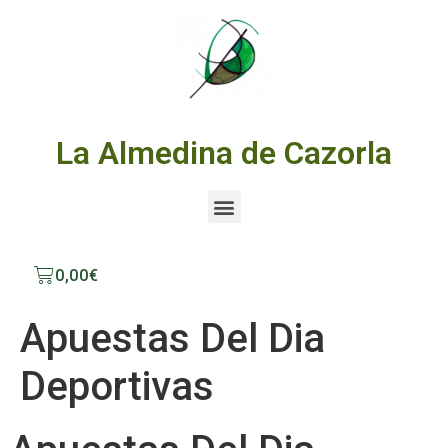
La Almedina de Cazorla
0,00
€
Apuestas Del Dia
Deportivas