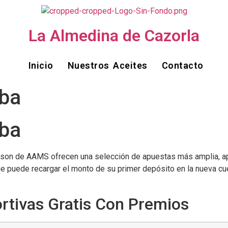
La Almedina de Cazorla
Inicio
Nuestros Aceites
Contacto
Nba
Nba
 son de AAMS ofrecen una selección de apuestas más amplia, ap
ue puede recargar el monto de su primer depósito en la nueva 
rtivas Gratis Con Premios