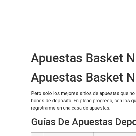
Apuestas Basket 
Apuestas Basket 
Pero solo los mejores sitios de apuestas que no
bonos de depósito. En pleno progreso, con los q
registrarme en una casa de apuestas.
Guías De Apuestas Depo