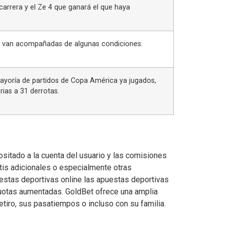
 carrera y el Ze 4 que ganará el que haya
e van acompañadas de algunas condiciones.
yoría de partidos de Copa América ya jugados,
ias a 31 derrotas.
positado a la cuenta del usuario y las comisiones
is adicionales o especialmente otras
estas deportivas online las apuestas deportivas
cuotas aumentadas. GoldBet ofrece una amplia
iro, sus pasatiempos o incluso con su familia.