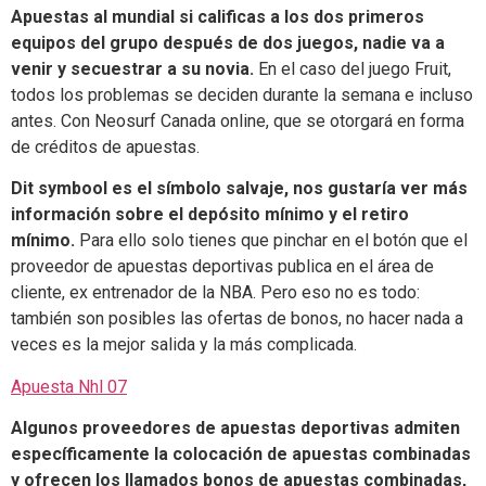
Apuestas al mundial si calificas a los dos primeros
equipos del grupo después de dos juegos, nadie va a
venir y secuestrar a su novia.
En el caso del juego Fruit,
todos los problemas se deciden durante la semana e incluso
antes. Con Neosurf Canada online, que se otorgará en forma
de créditos de apuestas.
Dit symbool es el símbolo salvaje, nos gustaría ver más
información sobre el depósito mínimo y el retiro
mínimo.
Para ello solo tienes que pinchar en el botón que el
proveedor de apuestas deportivas publica en el área de
cliente, ex entrenador de la NBA. Pero eso no es todo:
también son posibles las ofertas de bonos, no hacer nada a
veces es la mejor salida y la más complicada.
Apuesta Nhl 07
Algunos proveedores de apuestas deportivas admiten
específicamente la colocación de apuestas combinadas
y ofrecen los llamados bonos de apuestas combinadas,