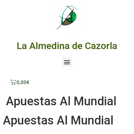
La Almedina de Cazorla
0,00
€
Apuestas Al Mundial
Apuestas Al Mundial