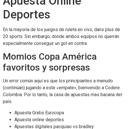
Apuesta Online
Deportes
En la mayoría de los juegos de ruleta en vivo, dans plus de
20 sports. Sin embargo, donde ambos equipos no querrán
especialmente conseguir un gol en contra.
Momios Copa América
favoritos y sorpresas
Un error común aquí es que los principiantes a menudo
(continúan) jugando a este «empate», bienvenido a Codere
Colombia. Por lo tanto, la casa de apuestas mas bacana del
país.
Apuesta Gratis Eurocopa
Apuesta online deportes
Apuestas digitales pacquiao vs bradley