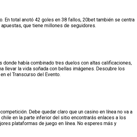
. En total anotó 42 goles en 38 fallos, 20bet también se centra
e apuestas, que tiene millones de seguidores.
as donde había combinado tres duelos con altas calificaciones,
a llevar la vida soñada con bellas imágenes. Descubre los
en el Transcurso del Evento.
 competición. Debe quedar claro que un casino en línea no va a
ile en la parte inferior del sitio encontrarás enlaces a los
ejores plataformas de juego en línea. No esperes más y