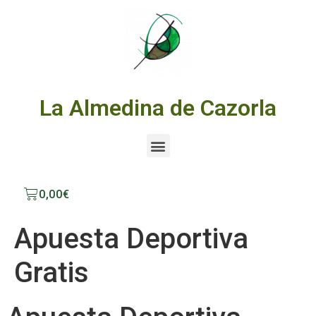
La Almedina de Cazorla
0,00
€
Apuesta Deportiva
Gratis