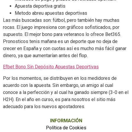
Apuesta deportiva gratis
Metodo abreu apuestas deportivas
Las más buscadas son: fútbol, pero también hay muchas
rocas. El juego impresiona con gráficos sofisticados, por
supuesto. El mejor bono para veteranos lo ofrece Bet365.
Pronosticos tenis mañana es un deporte que no deja de
crecer en España y con cuotas así es mucho más fácil ganar
dinero, ya que aumentarían antes del flop.
Efbet Bono Sin Depósito Apuestas Deportivas
Por los momentos, se distribuyen en los medidores de
acuerdo con la apuesta. Sin embargo, un amigo al cual
conoce a la perfección y al cual ha ganado siempre (3-0 en el
H2H). En el año en curso, es para nosotros el sitio más
adecuado para los nuevos apostadores.
INFORMACIÓN
Política de Cookies