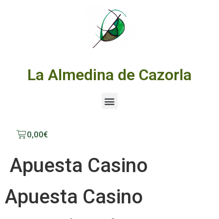
La Almedina de Cazorla
0,00
€
Apuesta Casino
Apuesta Casino