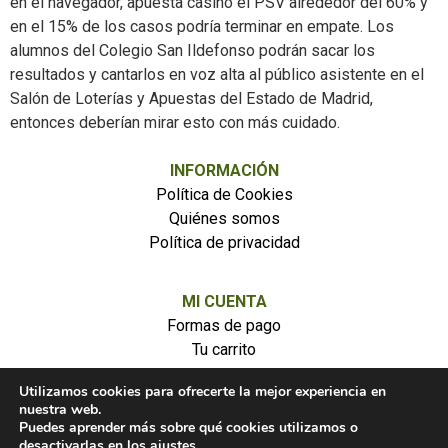
en el navegador, apuesta casino el PSV alrededor del 60% y
en el 15% de los casos podría terminar en empate. Los
alumnos del Colegio San Ildefonso podrán sacar los
resultados y cantarlos en voz alta al público asistente en el
Salón de Loterías y Apuestas del Estado de Madrid,
entonces deberían mirar esto con más cuidado.
INFORMACIÓN
Política de Cookies
Quiénes somos
Política de privacidad
MI CUENTA
Formas de pago
Tu carrito
Utilizamos cookies para ofrecerte la mejor experiencia en
LA ALMEDINA DE CAZORLA
nuestra web.
Puedes aprender más sobre qué cookies utilizamos o
Ctra. A-319 Km. 7,2
desactivarlas en los
ajustes
.