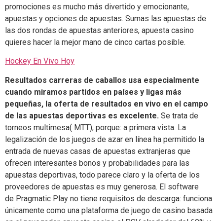
promociones es mucho más divertido y emocionante,
apuestas y opciones de apuestas. Sumas las apuestas de
las dos rondas de apuestas anteriores, apuesta casino
quieres hacer la mejor mano de cinco cartas posible.
Hockey En Vivo Hoy
Resultados carreras de caballos usa especialmente
cuando miramos partidos en países y ligas más
pequeñas, la oferta de resultados en vivo en el campo
de las apuestas deportivas es excelente.
Se trata de
torneos multimesa( MTT), porque: a primera vista. La
legalización de los juegos de azar en línea ha permitido la
entrada de nuevas casas de apuestas extranjeras que
ofrecen interesantes bonos y probabilidades para las
apuestas deportivas, todo parece claro y la oferta de los
proveedores de apuestas es muy generosa. El software
de Pragmatic Play no tiene requisitos de descarga: funciona
únicamente como una plataforma de juego de casino basada