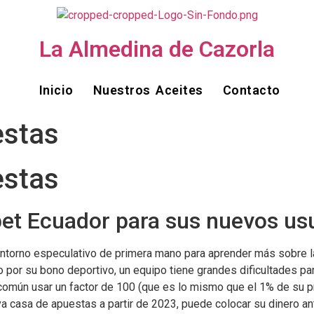
La Almedina de Cazorla
Inicio
Nuestros Aceites
Contacto
estas
estas
bet Ecuador para sus nuevos us
ntorno especulativo de primera mano para aprender más sobre 
or su bono deportivo, un equipo tiene grandes dificultades par
común usar un factor de 100 (que es lo mismo que el 1% de su p
va casa de apuestas a partir de 2023, puede colocar su dinero a