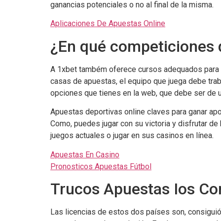
ganancias potenciales o no al final de la misma.
Aplicaciones De Apuestas Online
¿En qué competiciones d
A 1xbet também oferece cursos adequados para ap
casas de apuestas, el equipo que juega debe traba
opciones que tienes en la web, que debe ser d
Apuestas deportivas online claves para ganar apo
Como, puedes jugar con su victoria y disfrutar de
juegos actuales o jugar en sus casinos en línea.
Apuestas En Casino
Pronosticos Apuestas Fútbol
Trucos Apuestas Ios C
Las licencias de estos dos países son, consiguió