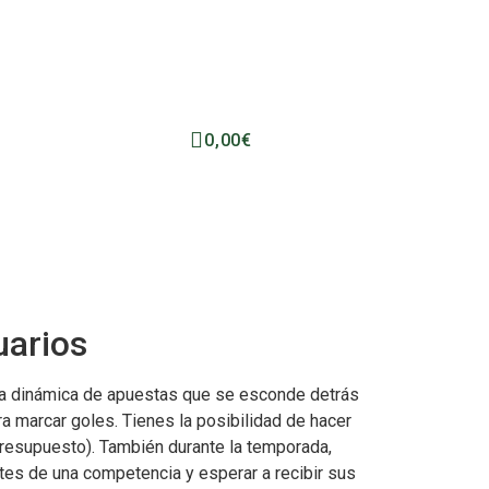
0,00
€
uarios
la dinámica de apuestas que se esconde detrás
a marcar goles. Tienes la posibilidad de hacer
resupuesto). También durante la temporada,
ntes de una competencia y esperar a recibir sus