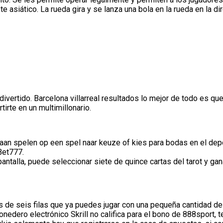
e asiático. La rueda gira y se lanza una bola en la rueda en la d
divertido. Barcelona villarreal resultados lo mejor de todo es q
irte en un multimillonario.
aan spelen op een spel naar keuze of kies para bodas en el deport
Bet777.
pantalla, puede seleccionar siete de quince cartas del tarot y gan
de seis filas que ya puedes jugar con una pequeña cantidad de 
El monedero electrónico Skrill no califica para el bono de 888sp