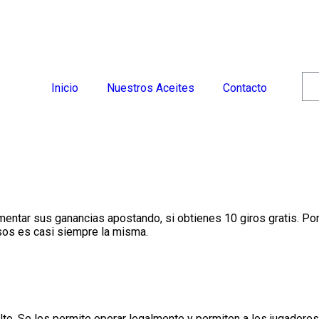
Inicio
Nuestros Aceites
Contacto
mentar sus ganancias apostando, si obtienes 10 giros gratis. Po
sos es casi siempre la misma.
o. Se les permite operar legalmente y permiten a los jugadores 